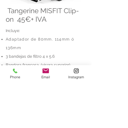
Tangerine MISFIT Clip-
45€+ IVA
on
Incluye:
Adaptador de 80mm. 114mm ó
136mm
3 bandejas de filtro 4 x 5.6
Bandera francesa. (visera superior)
Tamgerine MISFIT es un Matte Box
Phone
Email
Instagram
Clip-+on podemos adaptarlo en
lentes de 80mm. a 143mm.
La fabricacion es de aluminio y
fibra de carbono por lo que lo
hace muy ligero, seguro y rapido
de colocar en otra lente.