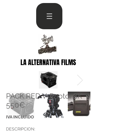
LA ALTERNATIVA FILMS
PACK RED
V-Raptor
8K
550€
IVA INCLUIDO
DESCRIPCION: