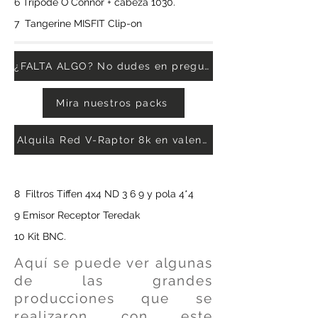
6 Trípode O`Connor + cabeza 1030.
7 Tangerine MISFIT Clip-on
¿FALTA ALGO? No dudes en preguntar.
Mira nuestros packs
Alquila Red V-Raptor 8k en valencia
8 Filtros Tiffen 4x4 ND 3 6 9 y pola 4*4
9 Emisor Receptor Teredak
10 Kit BNC.
Aquí se puede ver algunas
de las grandes
producciones que se
realizaron con este