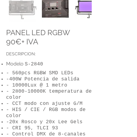
PANEL LED RGBW
90
€+
IVA
DESCRIPCION:
Modelo
S-2840
- 560pcs RGBW SMD LEDs
-400W Potencia de salida
- 10000Lux @ 1 metro
- 2800-10000K tempe
ratura de
color
- CCT modo con ajuste G/M
- HIS / CIE / RGB modos de
color
-20x Rosco y 20x Lee Gels
- CRI 95, TLCI 93
- Control DMX de 8-canales