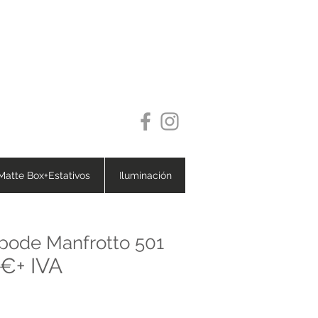
Matte Box+Estativos
Iluminación
ipode Manfrotto 501
€+ IVA