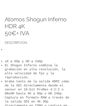
Atomos Shogun Inferno
HDR 4K
50€+ IVA
DESCRIPCION:
4
K a 60p y HD a 240p
EL Shogun Inferno combina la
grabación en alta resolución, la
alta velocidad de fps y la
reproducción.
Graba tanto de la salida HDMI cómo
de la SDI directamente desde el
sensor en 10-bit ProRes 4:2:2 o
DNxHR hasta 4K a 60p o HD 240p.
Captura en formato RAW a través de
la salida SDI en 4K 30p
directamente en CDNG o captura en