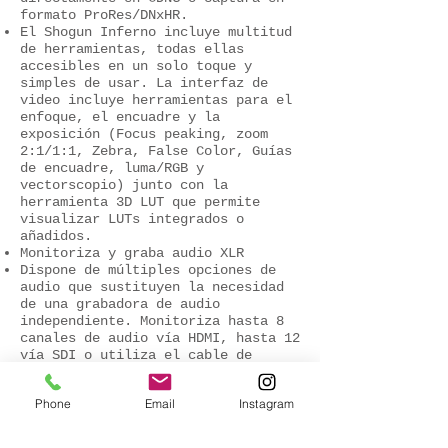
formato ProRes/DNxHR.
El Shogun Inferno incluye multitud
de herramientas, todas ellas
accesibles en un solo toque y
simples de usar. La interfaz de
video incluye herramientas para el
enfoque, el encuadre y la
exposición (Focus peaking, zoom
2:1/1:1, Zebra, False Color, Guías
de encuadre, luma/RGB y
vectorscopio) junto con la
herramienta 3D LUT que permite
visualizar LUTs integrados o
añadidos.
Monitoriza y graba audio XLR
Dispone de múltiples opciones de
audio que sustituyen la necesidad
de una grabadora de audio
independiente. Monitoriza hasta 8
canales de audio vía HDMI, hasta 12
vía SDI o utiliza el cable de
conexión XLR para conectar
micrófonos externos con
Phone
Email
Instagram
alimentación phantom 48V.