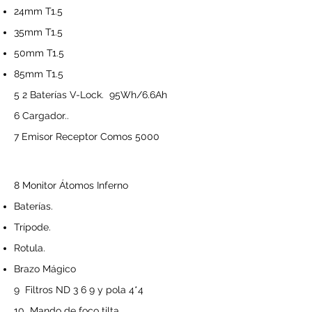
24mm T1.5
35mm T1.5
50mm T1.5
85mm T1.5
5 2 Baterías V-Lock. 95Wh/6.6Ah
6 Cargador..
7 Emisor Receptor Comos 5000
8 Monitor Átomos Inferno
Baterías.
Trípode.
Rotula.
Brazo Mágico
9 Filtros ND 3 6 9 y pola 4*4
10 Mando de foco tilta.