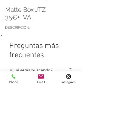
Matte Box JTZ
35€+ IVA
DESCRIPCION:
Preguntas más
frecuentes
Phone
Email
Instagram
¿CÓMO ALQUILAMOS?
Envia un correo con lo que
necesitas. Para la tranquilidad de
¿CÓMO HACEMOS EL