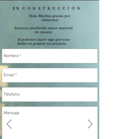
EN
CONSTRUCCIÓN
Hola ¡Muchas gracias por
visitarnos!
Estamos añadiendo nuevo material
de cámara.
Si podemos hacer algo por ti no
dudes en ponerte en contacto.